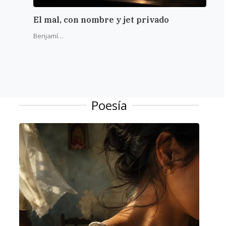
El mal, con nombre y jet privado
La r
del 
Benjamín Alba
Poesía