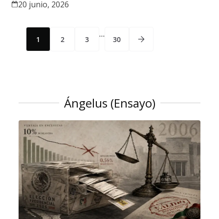
20 junio, 2026
…
1
2
3
30
Ángelus (Ensayo)