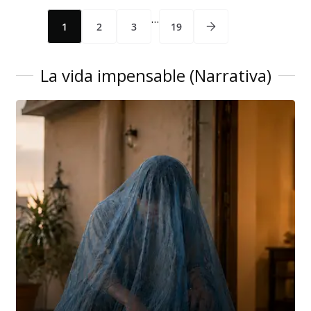
…
1
2
3
19
La vida impensable (Narrativa)