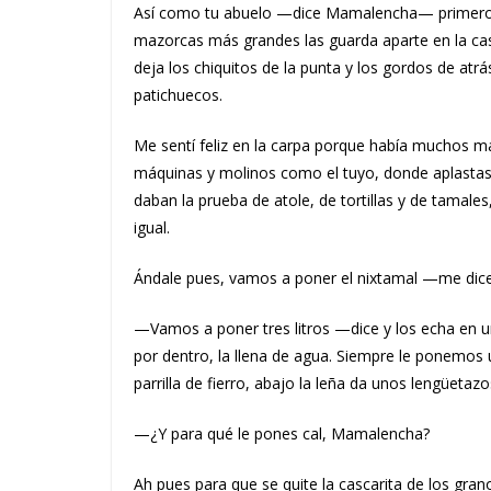
Así como tu abuelo —dice Mamalencha— primero e
mazorcas más grandes las guarda aparte en la ca
deja los chiquitos de la punta y los gordos de at
patichuecos.
Me sentí feliz en la carpa porque había muchos
máquinas y molinos como el tuyo, donde aplastas
daban la prueba de atole, de tortillas y de tama
igual.
Ándale pues, vamos a poner el nixtamal —me dice 
—Vamos a poner tres litros —dice y los echa en un
por dentro, la llena de agua. Siempre le ponemos 
parrilla de fierro, abajo la leña da unos lengüetazo
—¿Y para qué le pones cal, Mamalencha?
Ah pues para que se quite la cascarita de los gra