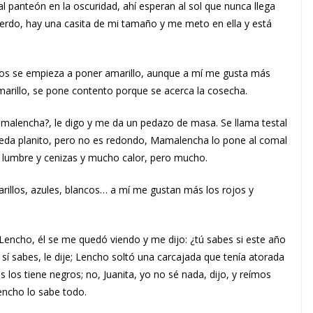
l panteón en la oscuridad, ahí esperan al sol que nunca llega
erdo, hay una casita de mi tamaño y me meto en ella y está
tos se empieza a poner amarillo, aunque a mí me gusta más
marillo, se pone contento porque se acerca la cosecha.
malencha?, le digo y me da un pedazo de masa. Se llama testal
eda planito, pero no es redondo, Mamalencha lo pone al comal
y lumbre y cenizas y mucho calor, pero mucho.
rillos, azules, blancos… a mí me gustan más los rojos y
Lencho, él se me quedó viendo y me dijo: ¿tú sabes si este año
sí sabes, le dije; Lencho soltó una carcajada que tenía atorada
 los tiene negros; no, Juanita, yo no sé nada, dijo, y reímos
encho lo sabe todo.