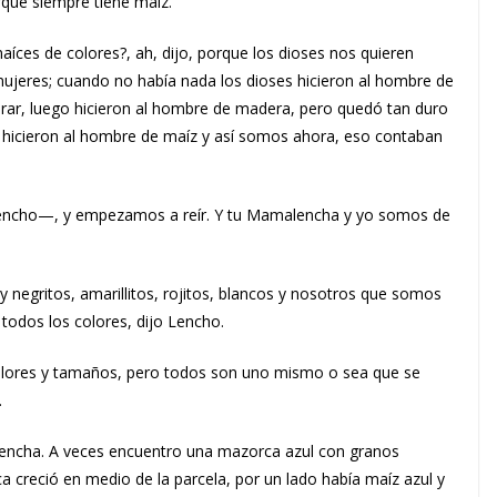
rque siempre tiene maíz.
aíces de colores?, ah, dijo, porque los dioses nos quieren
ujeres; cuando no había nada los dioses hicieron al hombre de
arar, luego hicieron al hombre de madera, pero quedó tan duro
o hicieron al hombre de maíz y así somos ahora, eso contaban
 Lencho—, y empezamos a reír. Y tu Mamalencha y yo somos de
negritos, amarillitos, rojitos, blancos y nosotros que somos
odos los colores, dijo Lencho.
lores y tamaños, pero todos son uno mismo o sea que se
.
ncha. A veces encuentro una mazorca azul con granos
a creció en medio de la parcela, por un lado había maíz azul y