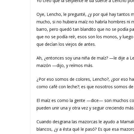
Yo creo que la serpiente le da suerte a Lencho po
Oye, Lencho, le pregunté, ¿y por qué hay tantos m
mucho, si no hubiera maíz no habría hombres ni m
barro, pero quedó tan blandito que no se podía p
que no se podía reír, esos son los monos, y lueg
que decían los viejos de antes.
Ah, ¿entonces soy una niña de maíz? —le dije a
maizón —dijo, y reímos más.
¿Por eso somos de colores, Lencho?, ¿por eso hay 
como café con leche?; es que nosotros somos de t
El maíz es como la gente —dice— son muchos co
pueden unir una y otra vez y seguir creciendo más
Cuando desgrana las mazorcas le ayudo a Mamale
blancos, ¿y a ésta qué le pasó? Es que esa mazorc