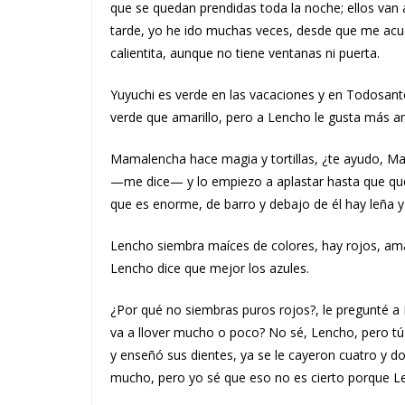
que se quedan prendidas toda la noche; ellos van a
tarde, yo he ido muchas veces, desde que me acu
calientita, aunque no tiene ventanas ni puerta.
Yuyuchi es verde en las vacaciones y en Todosan
verde que amarillo, pero a Lencho le gusta más a
Mamalencha hace magia y tortillas, ¿te ayudo, Ma
—me dice— y lo empiezo a aplastar hasta que qu
que es enorme, de barro y debajo de él hay leña 
Lencho siembra maíces de colores, hay rojos, ama
Lencho dice que mejor los azules.
¿Por qué no siembras puros rojos?, le pregunté a 
va a llover mucho o poco? No sé, Lencho, pero tú 
y enseñó sus dientes, ya se le cayeron cuatro y dos
mucho, pero yo sé que eso no es cierto porque L