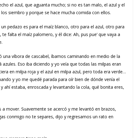
echo el azul, que aguanta mucho; si no es tan malo, el azul y el
o los siembro y porque se hace mucha comida con ellos.
un pedazo es para el maíz blanco, otro para el azul, otro para
o, te falta el maíz palomero, y él dice: Ah, pus pue’ que vaya a
e.
lió una víbora de cascabel, íbamos caminando en medio de la
 azules. Eso iba diciendo y yo veía que todas las milpas eran
era en milpa roja y el azul en milpa azul, pero toda era verde…
minando y yo me quedé parada para oír bien de dónde venía el
y ahí estaba, enroscada y levantando la cola, qué bonita eres,
s a mover. Suavemente se acercó y me levantó en brazos,
as conmigo no te separes, dijo y regresamos un rato en