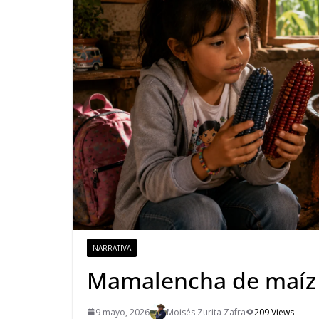
NARRATIVA
Mamalencha de maíz
9 mayo, 2026
Moisés Zurita Zafra
209 Views