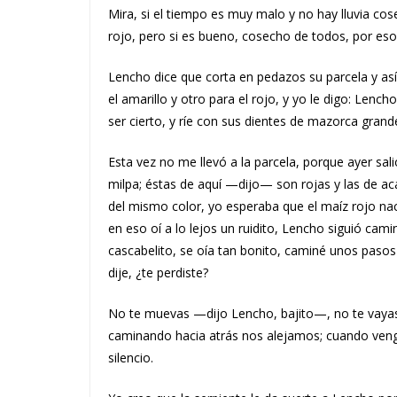
Mira, si el tiempo es muy malo y no hay lluvia cos
rojo, pero si es bueno, cosecho de todos, por es
Lencho dice que corta en pedazos su parcela y así 
el amarillo y otro para el rojo, y yo le digo: Lench
ser cierto, y ríe con sus dientes de mazorca grand
Esta vez no me llevó a la parcela, porque ayer sa
milpa; éstas de aquí —dijo— son rojas y las de acá
del mismo color, yo esperaba que el maíz rojo naci
en eso oí a lo lejos un ruidito, Lencho siguió ca
cascabelito, se oía tan bonito, caminé unos pasos 
dije, ¿te perdiste?
No te muevas —dijo Lencho, bajito—, no te vaya
caminando hacia atrás nos alejamos; cuando veng
silencio.