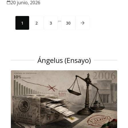
20 junio, 2026
…
1
2
3
30
Ángelus (Ensayo)