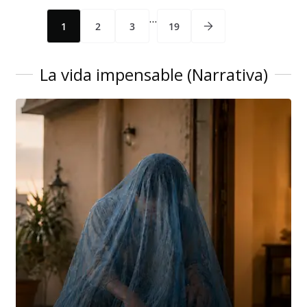
…
1
2
3
19
La vida impensable (Narrativa)