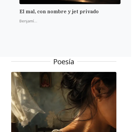
El mal, con nombre y jet privado
La r
del 
Benjamín Alba
Poesía