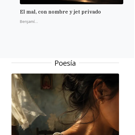
El mal, con nombre y jet privado
La r
del 
Benjamín Alba
Poesía