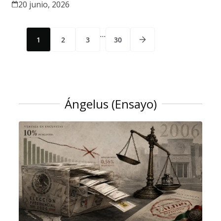
20 junio, 2026
…
1
2
3
30
Ángelus (Ensayo)