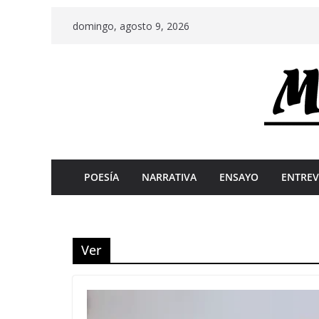
Skip
domingo, agosto 9, 2026
to
content
POESÍA
NARRATIVA
ENSAYO
ENTREV
Ver