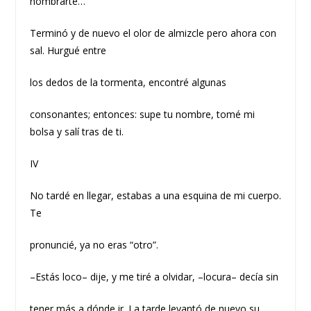
nombrarte…
Terminó y de nuevo el olor de almizcle pero ahora con
sal. Hurgué entre
los dedos de la tormenta, encontré algunas
consonantes; entonces: supe tu nombre, tomé mi
bolsa y salí tras de ti.
IV
No tardé en llegar, estabas a una esquina de mi cuerpo.
Te
pronuncié, ya no eras “otro”.
–Estás loco– dije, y me tiré a olvidar, –locura– decía sin
tener más a dónde ir. La tarde levantó de nuevo su