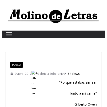
Skip
to
content
POESÍA
19 abril, 2017
Gabriela Soberanis
154 Views
“Porque estabas sin ser
Junto a mi carne”
Gilberto Owen