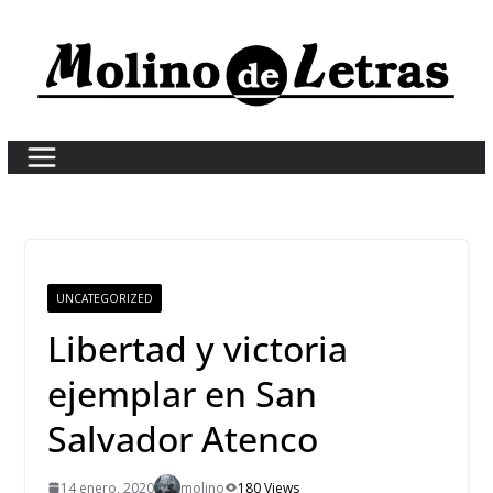
Skip
to
content
UNCATEGORIZED
Libertad y victoria
ejemplar en San
Salvador Atenco
14 enero, 2020
molino
180 Views