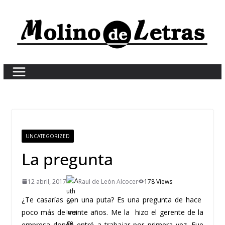
Skip
to
content
UNCATEGORIZED
La pregunta
12 abril, 2017
Raul de León Alcocer
178 Views
¿Te casarías con una puta? Es una pregunta de hace
poco más de veinte años. Me la hizo el gerente de la
empresa donde entré a trabajar por primera vez. Fue