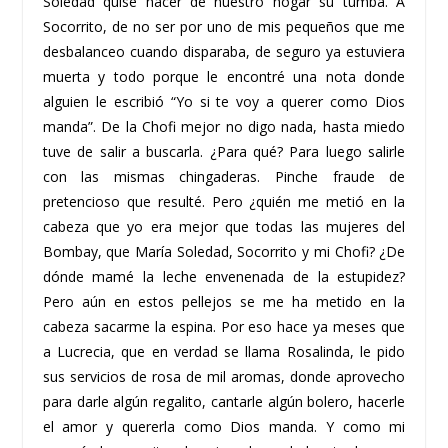
Soledad quise hacer de nuestro hogar su tumba. A
Socorrito, de no ser por uno de mis pequeños que me
desbalanceo cuando disparaba, de seguro ya estuviera
muerta y todo porque le encontré una nota donde
alguien le escribió “Yo si te voy a querer como Dios
manda”. De la Chofi mejor no digo nada, hasta miedo
tuve de salir a buscarla. ¿Para qué? Para luego salirle
con las mismas chingaderas. Pinche fraude de
pretencioso que resulté. Pero ¿quién me metió en la
cabeza que yo era mejor que todas las mujeres del
Bombay, que María Soledad, Socorrito y mi Chofi? ¿De
dónde mamé la leche envenenada de la estupidez?
Pero aún en estos pellejos se me ha metido en la
cabeza sacarme la espina. Por eso hace ya meses que
a Lucrecia, que en verdad se llama Rosalinda, le pido
sus servicios de rosa de mil aromas, donde aprovecho
para darle algún regalito, cantarle algún bolero, hacerle
el amor y quererla como Dios manda. Y como mi