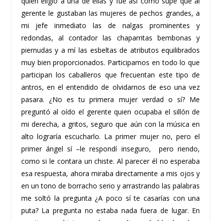
quien eligió a una de ellas y fue así como supe que al
gerente le gustaban las mujeres de pechos grandes, a
mi jefe inmediato las de nalgas prominentes y
redondas, al contador las chaparritas bembonas y
piernudas y a mí las esbeltas de atributos equilibrados
muy bien proporcionados. Participamos en todo lo que
participan los caballeros que frecuentan este tipo de
antros, en el entendido de olvidarnos de eso una vez
pasara. ¿No es tu primera mujer verdad o sí? Me
preguntó al oído el gerente quien ocupaba el sillón de
mi derecha, a gritos, seguro que aún con la música en
alto lograría escucharlo. La primer mujer no, pero el
primer ángel sí –le respondí inseguro, pero riendo,
como si le contara un chiste. Al parecer él no esperaba
esa respuesta, ahora miraba directamente a mis ojos y
en un tono de borracho serio y arrastrando las palabras
me soltó la pregunta ¿A poco sí te casarías con una
puta? La pregunta no estaba nada fuera de lugar. En