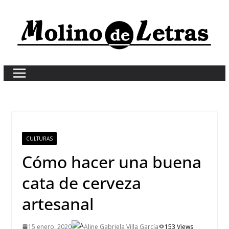
Skip
to
content
CULTURAS
Cómo hacer una buena
cata de cerveza
artesanal
15 enero, 2020
Aline Gabriela Villa García
153 Views