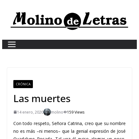
Skip
to
content
CRÓNICA
Las muertes
14 enero, 2020
molino
159 Views
Con todo respeto, Señora Catrina, creo que su nombre
no es más –ni menos– que la genial expresión de José
Guadalupe Posada. Tal vez él quiso alegrar un poco