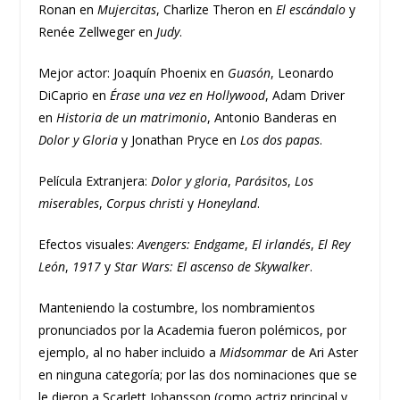
Ronan en
Mujercitas
, Charlize Theron en
El escándalo
y
Renée Zellweger en
Judy
.
Mejor actor: Joaquín Phoenix en
Guasón
, Leonardo
DiCaprio en
Érase una vez en Hollywood
, Adam Driver
en
Historia de un matrimonio
, Antonio Banderas en
Dolor y Gloria
y Jonathan Pryce en
Los dos papas
.
Película Extranjera:
Dolor y gloria
,
Parásitos
,
Los
miserables
,
Corpus christi
y
Honeyland
.
Efectos visuales:
Avengers: Endgame
,
El irlandés
,
El Rey
León
,
1917
y
Star Wars: El ascenso de Skywalker
.
Manteniendo la costumbre, los nombramientos
pronunciados por la Academia fueron polémicos, por
ejemplo, al no haber incluido a
Midsommar
de Ari Aster
en ninguna categoría; por las dos nominaciones que se
le dieron a Scarlett Johansson (como actriz principal y