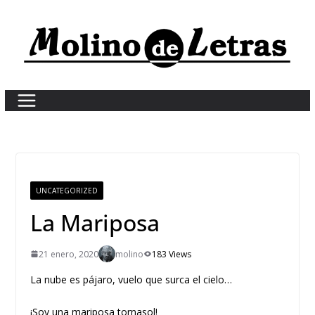
Skip
to
content
UNCATEGORIZED
La Mariposa
21 enero, 2020
molino
183 Views
La nube es pájaro, vuelo que surca el cielo…
¡Soy una mariposa tornasol!