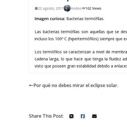
22 agosto, 2017
molino
162 Views
Imagen curiosa:
Bacterias termófilas.
Las bacterias termófilas son aquellas que se de
incluso los 100º C (hipertermófilos) siempre que e
Los termófilos se caracterizan a nivel de membr
cadena larga, lo que hace que tenga la fluidez a
visto que poseen gran estabilidad debido a enlaces
Por qué no debes mirar el eclipse solar.
Share This Post: