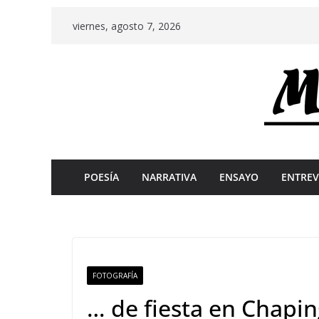
Skip
viernes, agosto 7, 2026
to
content
POESÍA
NARRATIVA
ENSAYO
ENTREV
FOTOGRAFÍA
… de fiesta en Chapi