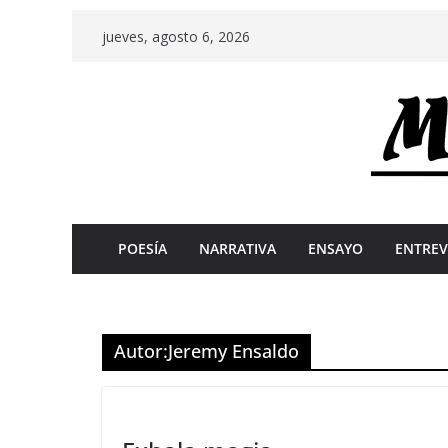
Skip
jueves, agosto 6, 2026
to
content
POESÍA
NARRATIVA
ENSAYO
ENTREV
Autor:
Jeremy Ensaldo