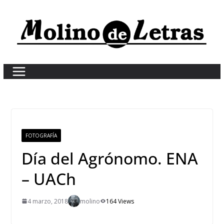
Skip
to
content
FOTOGRAFÍA
Día del Agrónomo. ENA
– UACh
4 marzo, 2018
molino
164 Views