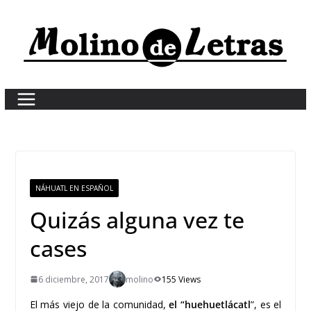
Skip
to
content
NÁHUATL EN ESPAÑOL
Quizás alguna vez te
cases
6 diciembre, 2017
molino
155 Views
El más viejo de la comunidad,
el “huehuetlácatl
”, es el