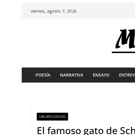
Skip
viernes, agosto 7, 2026
to
content
POESÍA
NARRATIVA
ENSAYO
ENTREV
UNCATEGORIZED
El famoso gato de Sc