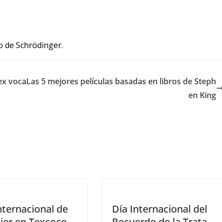
o de Schrödinger.
ex voca
Las 5 mejores películas basadas en libros de Steph
en King
nternacional de
Día Internacional del
jer en Texcoco
Recuerdo de la Trata