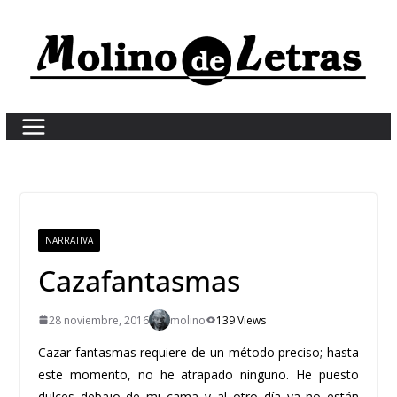
Skip
to
content
NARRATIVA
Cazafantasmas
28 noviembre, 2016
molino
139 Views
Cazar fantasmas requiere de un método preciso; hasta
este momento, no he atrapado ninguno. He puesto
dulces debajo de mi cama y al otro día ya no están