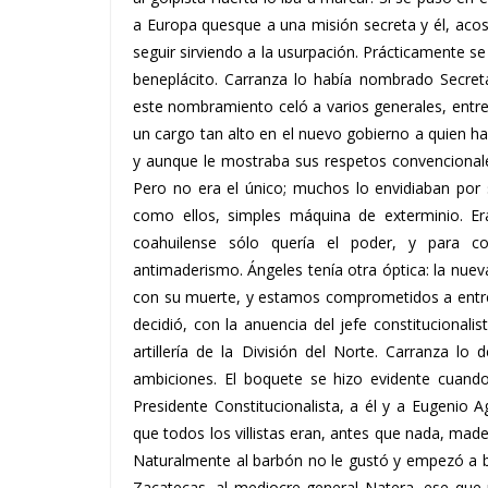
a Europa quesque a una misión secreta y él, acos
seguir sirviendo a la usurpación. Prácticamente s
beneplácito. Carranza lo había nombrado Secreta
este nombramiento celó a varios generales, ent
un cargo tan alto en el nuevo gobierno a quien ha
y aunque le mostraba sus respetos convencionales
Pero no era el único; muchos lo envidiaban por 
como ellos, simples máquina de exterminio. Er
coahuilense sólo quería el poder, y para co
antimaderismo. Ángeles tenía otra óptica: la nue
con su muerte, y estamos comprometidos a entreg
decidió, con la anuencia del jefe constitucionalis
artillería de la División del Norte. Carranza 
ambiciones. El boquete se hizo evidente cuando
Presidente Constitucionalista, a él y a Eugenio A
que todos los villistas eran, antes que nada, made
Naturalmente al barbón no le gustó y empezó a b
Zacatecas, al mediocre general Natera, ese que