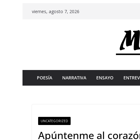
Skip
viernes, agosto 7, 2026
to
content
POESÍA
NARRATIVA
ENSAYO
ENTREV
UNCATEGORIZED
Apúntenme al corazó