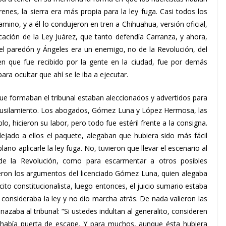
es, la sierra era más propia para la ley fuga. Casi todos los
mino, y a él lo condujeron en tren a Chihuahua, versión oficial,
plicación de la Ley Juárez, que tanto defendía Carranza, y ahora,
l paredón y Ángeles era un enemigo, no de la Revolución, del
 que fue recibido por la gente en la ciudad, fue por demás
ara ocultar que ahí se le iba a ejecutar.
 que formaban el tribunal estaban aleccionados y advertidos para
l fusilamiento. Los abogados, Gómez Luna y López Hermosa, las
o, hicieron su labor, pero todo fue estéril frente a la consigna.
ejado a ellos el paquete, alegaban que hubiera sido más fácil
lano aplicarle la ley fuga. No, tuvieron que llevar el escenario al
de la Revolución, como para escarmentar a otros posibles
ieron los argumentos del licenciado Gómez Luna, quien alegaba
cito constitucionalista, luego entonces, el juicio sumario estaba
e consideraba la ley y no dio marcha atrás. De nada valieron las
zaba al tribunal: “Si ustedes indultan al generalito, consideren
había puerta de escape. Y para muchos, aunque ésta hubiera