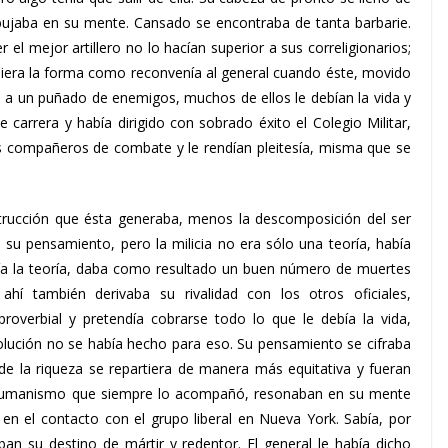
ibujaba en su mente. Cansado se encontraba de tanta barbarie.
 el mejor artillero no lo hacían superior a sus correligionarios;
quiera la forma como reconvenía al general cuando éste, movido
ón a un puñado de enemigos, muchos de ellos le debían la vida y
de carrera y había dirigido con sobrado éxito el Colegio Militar,
s compañeros de combate y le rendían pleitesía, misma que se
strucción que ésta generaba, menos la descomposición del ser
su pensamiento, pero la milicia no era sólo una teoría, había
nía la teoría, daba como resultado un buen número de muertes
hí también derivaba su rivalidad con los otros oficiales,
proverbial y pretendía cobrarse todo lo que le debía la vida,
lución no se había hecho para eso. Su pensamiento se cifraba
de la riqueza se repartiera de manera más equitativa y fueran
 humanismo que siempre lo acompañó, resonaban en su mente
 en el contacto con el grupo liberal en Nueva York. Sabía, por
ban su destino de mártir y redentor. El general le había dicho