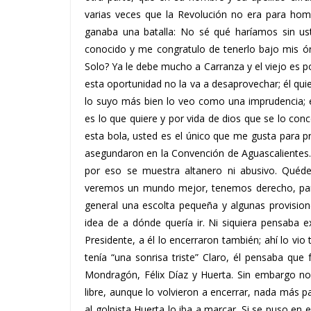
varias veces que la Revolución no era para hom
ganaba una batalla: No sé qué haríamos sin ust
conocido y me congratulo de tenerlo bajo mis ór
Solo? Ya le debe mucho a Carranza y el viejo es p
esta oportunidad no la va a desaprovechar; él qui
lo suyo más bien lo veo como una imprudencia; 
es lo que quiere y por vida de dios que se lo co
esta bola, usted es el único que me gusta para pr
asegundaron en la Convención de Aguascalientes.
por eso se muestra altanero ni abusivo. Quéd
veremos un mundo mejor, tenemos derecho, para 
general una escolta pequeña y algunas provision
idea de a dónde quería ir. Ni siquiera pensaba e
Presidente, a él lo encerraron también; ahí lo vi
tenía “una sonrisa triste” Claro, él pensaba q
Mondragón, Félix Díaz y Huerta. Sin embargo no 
libre, aunque lo volvieron a encerrar, nada más p
al golpista Huerta lo iba a marcar. Si se puso en