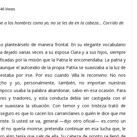
46 Views
e a los hombres como yo, no se les da en la cabeza… Corrido de
so planteárselo de manera frontal. En su elegante vocabulario
a dejado varias veces a su esposa Clara y a sus hijos, siempre
ficadas por la misión que la Patria le encomendaba. La patria y
Y aunque el autoexilio de la propia Patria se suavizaba a la luz de
e estaba por irse. Por eso cuando Villa le reconvino: No nos
cho y yo, personalmente, también, no importan nuestras
tampoco usaba la palabra abandonar, salvo en esa ocasión. Para
res y traidores, y esta conducta debía ser castigada con el
ue suavizara la situación. Con temor y con tristeza trató de
seguro es que lo cacen los carranclanes o quién le dice que me
triste. Si usted se va, general —dijo otro oficial— es como un
 él no quería morirse; pretendía continuar en esa lucha que, le
o algo tenía que salir de ella. Su cabeza de pronto se llenó de