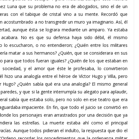
Gómez Luna que su problema no era de abogados, sino el de un
eras con el tabique de cristal vino a su mente. Recordó que
n acostumbrado a no transgredir un muro ya imaginario. Así, él
ibertad, aunque ésta se lograra mediante un amparo. Ya estaba
 acabara. No es que su defensa haya sido débil, él mismo
o lo escucharon, o no entendieron; ¿Quién entre los militares
uería matar a sus hermanos? ¿Quién, que se considerara en sus
ho para que todos fueran iguales? ¿Quién de los que estaban en
a sociedad, y el amor que éste le profesaba, lo convirtieron
él hizo una analogía entre el héroe de Víctor Hugo y Villa, pero
tor Hugo? ¿Quién sabía qué era una analogía? El mismo general
paredes, y que si la gente interrumpía su alegato para aplaudir,
neral sabía que estaba solo, pero no solo en ese teatro que era
aguardaba impaciente. En fin, que todo el juicio se convirtió en
 donde los personajes eran arrastrados por una decisión que ya
era las estrellas. La muerte estaba ahí como el principal
acías. Aunque todos pidieran el indulto, la respuesta que dio el
 “Ordeno recordar los procedimientos que la ordenanza militar