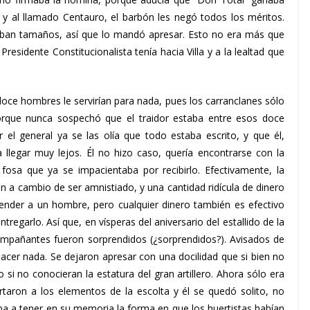
l y al llamado Centauro, el barbón les negó todos los méritos.
ltaban tamaños, así que lo mandó apresar. Esto no era más que
residente Constitucionalista tenía hacia Villa y a la lealtad que
 doce hombres le servirían para nada, pues los carranclanes sólo
orque nunca sospechó que el traidor estaba entre esos doce
 el general ya se las olía que todo estaba escrito, y que él,
 llegar muy lejos. Él no hizo caso, quería encontrarse con la
sa que ya se impacientaba por recibirlo. Efectivamente, la
ien a cambio de ser amnistiado, y una cantidad ridícula de dinero
 vender a un hombre, pero cualquier dinero también es efectivo
tregarlo. Así que, en vísperas del aniversario del estallido de la
acompañantes fueron sorprendidos (¿sorprendidos?). Avisados de
acer nada. Se dejaron apresar con una docilidad que si bien no
 si no conocieran la estatura del gran artillero. Ahora sólo era
artaron a los elementos de la escolta y él se quedó solito, no
a a tener en su memoria la forma en que los huertistas habían