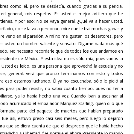
bres como él, pero se desdecía, cuando gracias a su pericia,
ed general, mis respetos. Es usted el mejor artillero que he
denes. Y por eso: No se vaya general. ¿Qué va a hacer usted.
orfiado, no se la va a perdonar, mire que le trai muchas ganas y
ere verlo en el paredón. A mí no me gustan los desertores, pero
es usted un hombre valiente y sensato. Dígame nada más qué
ncedo. No necesito recordarle que de todos los que andamos en
esidente de México. Y esta idea no es sólo mía, pues varios la
 Usted es leído, es una persona que aprovechó la escuela y no
ese, general, verá que pronto terminamos con esto y todos
eso estamos luchando. Él ya no escuchaba, sólo le pidió al
es para poder resistir, no sabía cuánto tiempo, pues no tenía
xiliarse, ya lo había hecho una vez. Cuando iban a asesinar al
o todo acurrucado el embajador Márquez Starling, quien dijo que
ue formaba parte del paquete de muertos que habían preparado
fue así, estuvo preso casi seis meses, pero luego lo dejaron
ara que se diera cuenta de que el desprecio que le había hecho
 entredicho su libertad, fue porque el ahora Presidente lo mandó