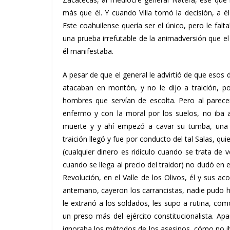
más que él. Y cuando Villa tomó la decisión, a é
Este coahuilense quería ser el único, pero le fa
una prueba irrefutable de la animadversión que el P
él manifestaba.
A pesar de que el general le advirtió de que esos
atacaban en montón, y no le dijo a traición, p
hombres que servían de escolta. Pero al parecer
enfermo y con la moral por los suelos, no iba a
muerte y y ahí empezó a cavar su tumba, una fo
traición llegó y fue por conducto del tal Salas, qu
(cualquier dinero es ridículo cuando se trata de
cuando se llega al precio del traidor) no dudó en en
Revolución, en el Valle de los Olivos, él y sus 
antemano, cayeron los carrancistas, nadie pudo h
le extrañó a los soldados, les supo a rutina, como
un preso más del ejército constitucionalista. Ap
ignoraba los métodos de los asesinos, cómo no ib