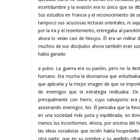
incertidumbre y la evasión era lo único que se d
Sus estudios en Francia y el reconocimiento de ser
tampoco sus acuciosas lecturas orientales, ni si
por la ira y el resentimiento, entregaba al pared
ahora lo veían casi de hinojos. Él era un militar 
muchos de sus discípulos ahora también eran su
había ganado
a pulso. La guerra era su pasión, pero no la de
humano. Era mucha la disonancia que enturbiaba 
que aplicarla y la mejor imagen de que se impo
de enemigos que la estrategia redituaba. De a
principalmente con Fierro, cuyo salvajismo era 
asesinando enemigos. No. Él pensaba que la Revo
en una sociedad más justa y equilibrada, en don
menos los inconformes. Ahora, por encima del
las ideas socialistas que recién había hospedado
otra parte, que en su nombre y su apellido cifra