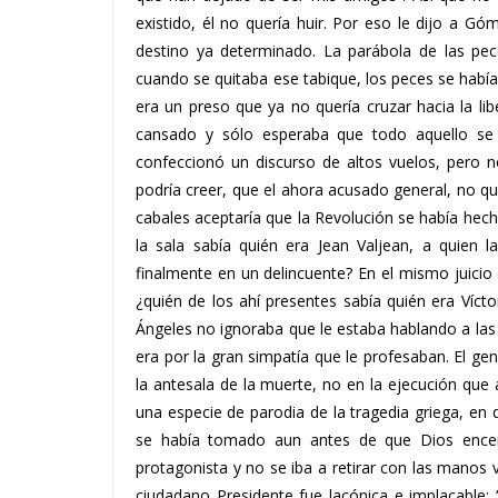
existido, él no quería huir. Por eso le dijo a 
destino ya determinado. La parábola de las pec
cuando se quitaba ese tabique, los peces se había
era un preso que ya no quería cruzar hacia la l
cansado y sólo esperaba que todo aquello se
confeccionó un discurso de altos vuelos, pero n
podría creer, que el ahora acusado general, no q
cabales aceptaría que la Revolución se había hec
la sala sabía quién era Jean Valjean, a quien l
finalmente en un delincuente? En el mismo juicio 
¿quién de los ahí presentes sabía quién era Víc
Ángeles no ignoraba que le estaba hablando a las 
era por la gran simpatía que le profesaban. El ge
la antesala de la muerte, no en la ejecución que 
una especie de parodia de la tragedia griega, en
se había tomado aun antes de que Dios encendi
protagonista y no se iba a retirar con las manos v
ciudadano Presidente fue lacónica e implacable: