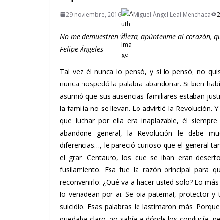
29 noviembre, 2016
Miguel Ángel Leal Menchaca
2
No me demuestren vileza, apúntenme al corazón, qu
Felipe Ángeles
Tal vez él nunca lo pensó, y si lo pensó, no qui
nunca hospedó la palabra abandonar. Si bien habí
asumió que sus ausencias familiares estaban justi
la familia no se llevan. Lo advirtió la Revolución. 
que luchar por ella era inaplazable, él siempr
abandone general, la Revolución le debe mu
diferencias…, le pareció curioso que el general 
el gran Centauro, los que se iban eran deserto
fusilamiento. Esa fue la razón principal para q
reconvenirlo: ¿Qué va a hacer usted solo? Lo más 
lo venadean por ai. Se oía paternal, protector y 
suicidio. Esas palabras le lastimaron más. Porque
quedaba claro, no sabía a dónde los conducía, per