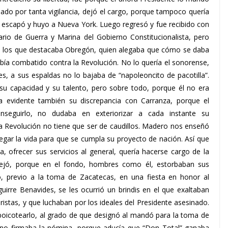
ado por tanta vigilancia, dejó el cargo, porque tampoco quería
e escapó y huyo a Nueva York. Luego regresó y fue recibido con
rio de Guerra y Marina del Gobierno Constitucionalista, pero
re los que destacaba Obregón, quien alegaba que cómo se daba
bía combatido contra la Revolución. No lo quería el sonorense,
, a sus espaldas no lo bajaba de “napoleoncito de pacotilla”.
su capacidad y su talento, pero sobre todo, porque él no era
a evidente también su discrepancia con Carranza, porque el
nseguirlo, no dudaba en exteriorizar a cada instante su
va Revolución no tiene que ser de caudillos. Madero nos enseñó
ar la vida para que se cumpla su proyecto de nación. Así que
ta, ofrecer sus servicios al general, quería hacerse cargo de la
lo dejó, porque en el fondo, hombres como él, estorbaban sus
, previo a la toma de Zacatecas, en una fiesta en honor al
guirre Benavides, se les ocurrió un brindis en el que exaltaban
ristas, y que luchaban por los ideales del Presidente asesinado.
oicotearlo, al grado de que designó al mandó para la toma de
 no firmaba la nómina, porque aducía que “Don Total” ganaba