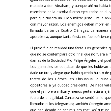
matado a don Abraham, y aunque ahí no había tren
miembros de la escolta fueron ejecutados en el ca
para que tuviera un juicio militar justo. Era la a
con mayor razón. Los enemigos deben morir en e
llamado barón de Cuatro Ciénegas. La manera en
apoteósica, aunque tanta fiesta no fue suficiente p
El juicio fue en realidad una farsa. Los generales
que no se contemplara otro final que no fuera e
damas de la Sociedad Pro Felipe Ángeles y el puebl
Los generales se quejaban de que les hubieran d
darle un tiro y alegar que había querido huir, o de p
teatro de los Héroes, en Chihuahua, la cuna 
opositores al ya dudoso presidente. De nada val
que él ya no era militar y menos pertenecía al ejér
fuera de la legalidad. Carranza se sentó en lo qu
llamadas ni los telegramas; también Obregón amena
que han dejado de ser mis amigos”. Así que no 