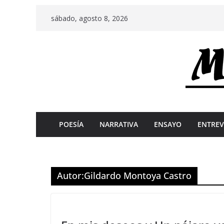
Skip
sábado, agosto 8, 2026
to
content
POESÍA
NARRATIVA
ENSAYO
ENTREV
Autor:
Gildardo Montoya Castro