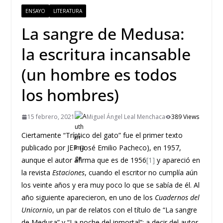
ENSAYO
LITERATURA
La sangre de Medusa:
la escritura incansable
(un hombre es todos
los hombres)
15 febrero, 2021
Miguel Ángel Leal Menchaca
389 Views
Ciertamente “Tríptico del gato” fue el primer texto
publicado por JEP (José Emilio Pacheco), en 1957,
aunque el autor afirma que es de 1956
[1]
y apareció en
la revista
Estaciones
, cuando el escritor no cumplía aún
los veinte años y era muy poco lo que se sabía de él. Al
año siguiente aparecieron, en uno de los
Cuadernos del
Unicornio
, un par de relatos con el título de “La sangre
de Medusa” y “La noche del inmortal”; a decir del autor,