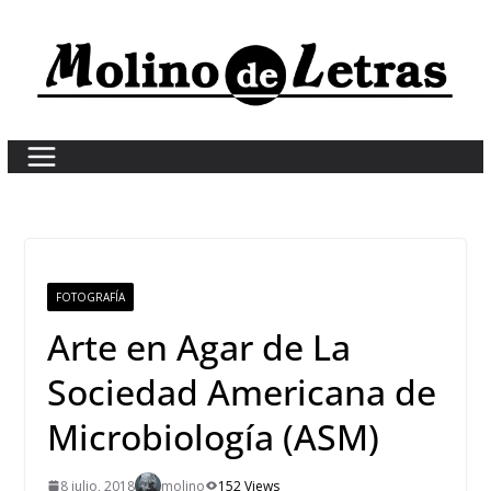
Skip
to
content
FOTOGRAFÍA
Arte en Agar de La
Sociedad Americana de
Microbiología (ASM)
8 julio, 2018
molino
152 Views