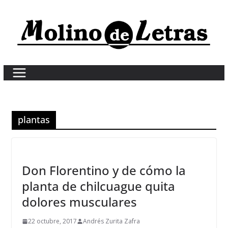
Skip
to
content
plantas
Don Florentino y de cómo la
planta de chilcuague quita
dolores musculares
22 octubre, 2017
Andrés Zurita Zafra