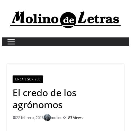
Skip
to
content
UNCATEGORIZED
El credo de los
agrónomos
22 febrero, 2018
molino
183 Views