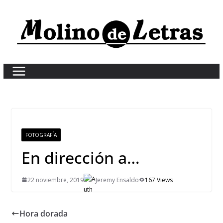
Skip
to
content
FOTOGRAFÍA
En dirección a…
22 noviembre, 2019
Jeremy Ensaldo
167 Views
Hora dorada