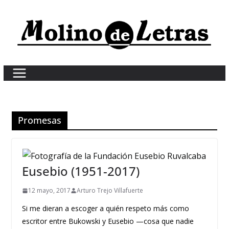
Skip
to
content
Promesas
Eusebio (1951-2017)
12 mayo, 2017
Arturo Trejo Villafuerte
Si me dieran a escoger a quién respeto más como
escritor entre Bukowski y Eusebio —cosa que nadie