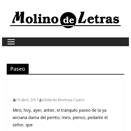
Skip
to
content
Paseo
19 abril, 2017
Gildardo Montoya Castro
Miro, hoy, ayer, antier, el tranquilo paseo de la ya
anciana dama del perrito; miro, pienso, pedante el
señor, que