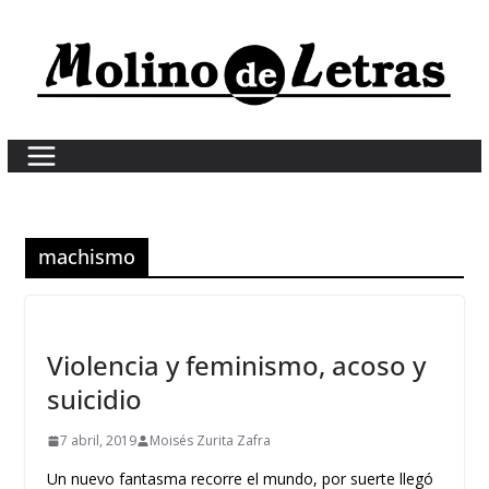
Skip
to
content
machismo
Violencia y feminismo, acoso y
suicidio
7 abril, 2019
Moisés Zurita Zafra
Un nuevo fantasma recorre el mundo, por suerte llegó