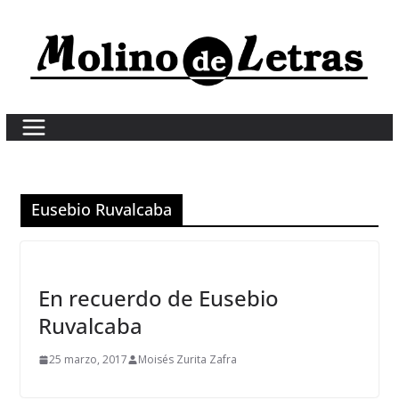
Skip
to
content
Eusebio Ruvalcaba
En recuerdo de Eusebio
Ruvalcaba
25 marzo, 2017
Moisés Zurita Zafra