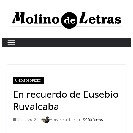
Skip
to
content
UNCATEGORIZED
En recuerdo de Eusebio
Ruvalcaba
25 marzo, 2017
Moisés Zurita Zafra
155 Views