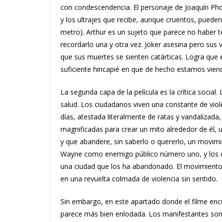
con condescendencia. El personaje de Joaquín Ph
y los ultrajes que recibe, aunque cruentos, pueden l
metro). Arthur es un sujeto que parece no haber ten
recordarlo una y otra vez. Joker asesina pero sus 
que sus muertes se sienten catárticas. Logra que 
suficiente hincapié en que de hecho estamos vie
La segunda capa de la película es la crítica socia
salud. Los ciudadanos viven una constante de viol
días, atestada literalmente de ratas y vandalizad
magnificadas para crear un mito alrededor de él
y que abandere, sin saberlo o quererlo, un movimie
Wayne como enemigo público número uno, y los ci
una ciudad que los ha abandonado. El movimiento
en una revuelta colmada de violencia sin sentido.
Sin embargo, en este apartado donde el filme encu
parece más bien enlodada. Los manifestantes son 