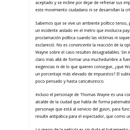
aceptado y se incline por dejar de refrenar sus i
este movimiento ciudadano ni se desarrollan la crí
Sabemos que se vive un ambiente político tenso, 
un incidente aislado en el metro que involucra pa
proclamación política cuando las víctimas ni siqui
esclareció. No es convincente la reacción de la op
Wayne sobre el caso resulten desagradables. Sin i
claro más allá de formar una muchedumbre a fuer
exigencias ni de lo que quieren conseguir, ¿que W
un porcentaje más elevado de impuestos? El subtex
poco pensado y hasta caricaturesco.
Incluso el personaje de Thomas Wayne es una cont
alcalde de la ciudad que habla de forma paternali
personaje que está al servicio del guion, para fu
resulte antipática para el espectador, que como 
Lo mejor de la película es sin duda el tratamient