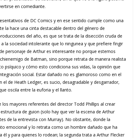
vertirse en comediante.
presentativos de DC Comics y en ese sentido cumple como una
nte la hace una cinta destacable dentro del género de
oducciones del año, es que se trata de la disección cruda de
a la sociedad intolerante que lo ningunea y que prefiere fingir
o de personaje de Arthur es interesante no porque estemos
archienemigo de Batman, sino porque retrata de manera realista
ento psíquico y cómo esto condiciona sus vidas, la opinión que
su integración social. Estar dañado no es glamoroso como en el
en el de Heath Ledger, es sucio, desagradable y desgarrador,
 oscila entre la euforia y el llanto.
los mayores referentes del director Todd Phillips al crear
estructura de guion (solo hay que ver la escena de Arthur
es de la entrevista con Murray). No obstante, donde la
iento emocional y lo retrata como un hombre dañado que ha
ra él y para quienes lo rodean; la segunda trata a Arthur Flecker