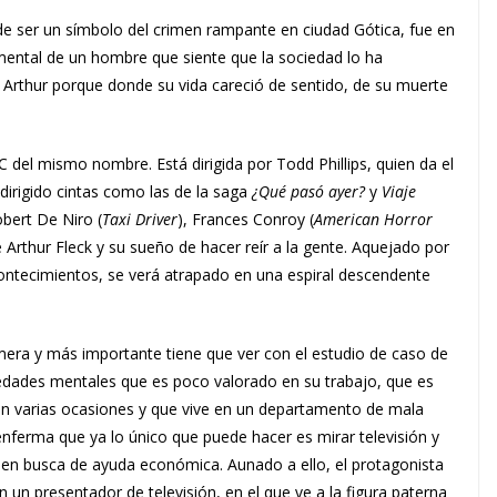
 de ser un símbolo del crimen rampante en ciudad Gótica, fue en
 mental de un hombre que siente que la sociedad lo ha
Arthur porque donde su vida careció de sentido, de su muerte
C del mismo nombre. Está dirigida por Todd Phillips, quien da el
dirigido cintas como las de la saga
¿Qué pasó ayer?
y
Viaje
obert De Niro (
Taxi Driver
), Frances Conroy (
American Horror
de Arthur Fleck y su sueño de hacer reír a la gente. Aquejado por
ontecimientos, se verá atrapado en una espiral descendente
imera y más importante tiene que ver con el estudio de caso de
edades mentales que es poco valorado en su trabajo, que es
n varias ocasiones y que vive en un departamento de mala
ferma que ya lo único que puede hacer es mirar televisión y
 en busca de ayuda económica. Aunado a ello, el protagonista
n un presentador de televisión, en el que ve a la figura paterna