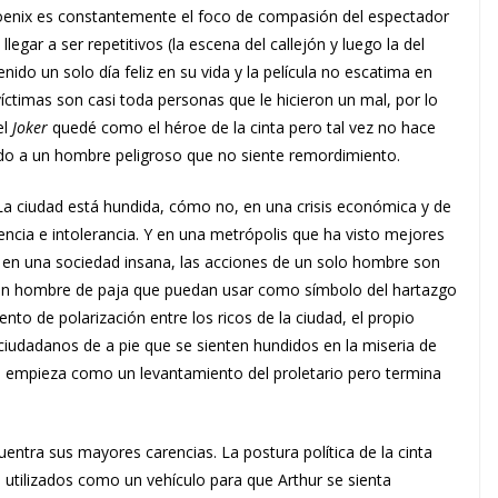
oenix es constantemente el foco de compasión del espectador
legar a ser repetitivos (la escena del callejón y luego la del
ido un solo día feliz en su vida y la película no escatima en
víctimas son casi toda personas que le hicieron un mal, por lo
el
Joker
quedé como el héroe de la cinta pero tal vez no hace
ndo a un hombre peligroso que no siente remordimiento.
l. La ciudad está hundida, cómo no, en una crisis económica y de
encia e intolerancia. Y en una metrópolis que ha visto mejores
a, en una sociedad insana, las acciones de un solo hombre son
, un hombre de paja que puedan usar como símbolo del hartazgo
nto de polarización entre los ricos de la ciudad, el propio
udadanos de a pie que se sienten hundidos en la miseria de
 empieza como un levantamiento del proletario pero termina
entra sus mayores carencias. La postura política de la cinta
utilizados como un vehículo para que Arthur se sienta