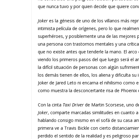
que nunca tuvo y por quien decide que quiere con
Joker
es la génesis de uno de los villanos más re
intimista película de orígenes, pero lo que realme
superhéroes, y posiblemente una de las mejores pr
una persona con trastornos mentales y una crítica 
que no existe antes que tenderle la mano. El arc
viendo los primeros pasos del que luego será el 
la difícil situación de personas con algún sufrimi
los demás tienen de ellos, los aliena y dificulta 
Joker de Jared Leto ni encarna el nihilismo como 
como muestra la desconcertante risa de Phoenix que
Con la cinta
Taxi Driver
de Martin Scorsese, uno de 
Joker
, comparte marcadas similitudes en cuanto a 
hablando consigo mismo en el sofá de su casa ant
primera ve a Travis Bickle con cierto distanciam
perdido el sentido de la realidad y es peligroso pa