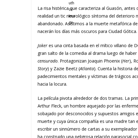
La risa histérica que caracteriza al Guasón, antes
realidad un tic neurológico síntoma del deterioro
abandonado. Asistimos a la muerte metafórica de 
nacerán los días más oscuros para Ciudad Gótica.
Joker
es una cinta basada en el mítico villano de D
gran salto de la comedia al drama luego de haber 
censurado
. Protagonizan Joaquin Phoenix (
Her
), R
Story
) y Zazie Beetz (
Atlanta
). Cuenta la historia 
padecimientos mentales y víctimas de trágicos ac
hacia la locura.
La película pivota alrededor de dos tramas. La pr
Arthur Fleck, un hombre aquejado por las enferm
sobajado por desconocidos y supuestos amigos e
muerte y cuya única compañía es una madre tan en
escribir un sinnúmero de cartas a su exempleador
ha construido una peligrosa relación parasocial co