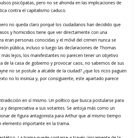
mpulsos psicópatas, pero no se ahonda en las implicaciones de
tica contra el capitalismo caduco.
pero no queda claro porqué los ciudadanos han decidido que
yasos y homicidios tiene que ver directamente con una
era eran personas conocidas y el móvil del crimen nunca se
inión pública, incluso si luego las declaraciones de Thomas
r más lejos, los manifestantes no parecen tener un objetivo
a de la casa de gobierno y provocar caos, no sabemos de sus
ayne no se postule a alcalde de la ciudad? ¿que los ricos paguen
to no lo insinúa y, por consiguiente, este apartado parece
radicción en sí mismo. Un político que busca postularse para
sta y despreciativa a sus votantes. Se antoja más como un
ncionar de figura antagonista para Arthur que al mismo tiempo
un elemento importante en la trama.
o estético. La trama puede contarse a través únicamente de la