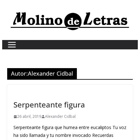
Skip
to
content
Autor:
Alexander Cidbal
Serpenteante figura
26 abril, 2019
Alexander Cidbal
Serpenteante figura que humea entre eucaliptos Tu voz
ha sido llamada y tu nombre invocado Recuerdas