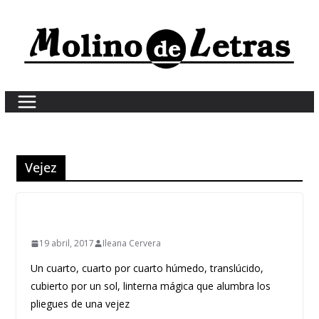
Skip
to
content
Vejez
19 abril, 2017
Ileana Cervera
Un cuarto, cuarto por cuarto húmedo, translúcido,
cubierto por un sol, linterna mágica que alumbra los
pliegues de una vejez