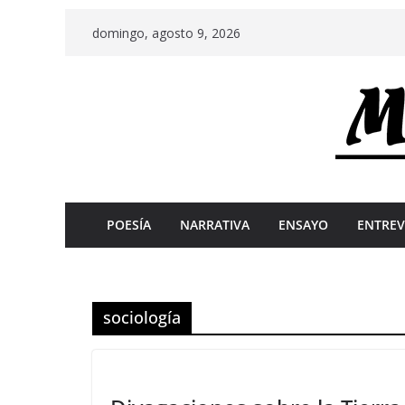
Skip
domingo, agosto 9, 2026
to
content
POESÍA
NARRATIVA
ENSAYO
ENTREV
sociología