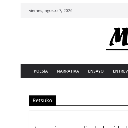
Skip
viernes, agosto 7, 2026
to
content
POESÍA
NARRATIVA
ENSAYO
ENTREV
Retsuko