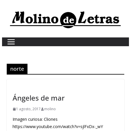
Skip
to
content
norte
Ángeles de mar
1 agosto, 2017
molino
Imagen curiosa: Cliones
https://www.youtube.com/watch?v=sjlFxDx-_wY