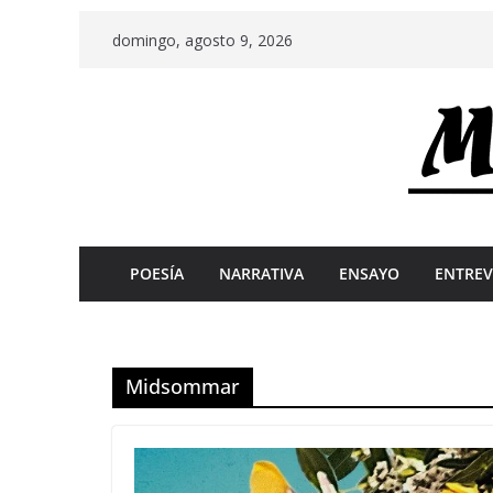
Skip
domingo, agosto 9, 2026
to
content
POESÍA
NARRATIVA
ENSAYO
ENTREV
Midsommar