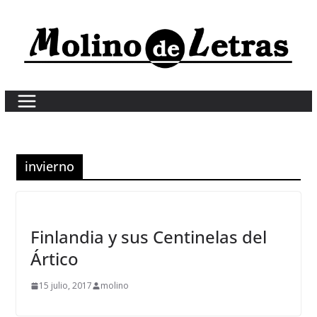
Skip
to
content
invierno
Finlandia y sus Centinelas del
Ártico
15 julio, 2017
molino