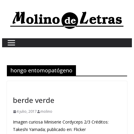
Skip
to
content
hongo entomopatógeno
berde verde
4 julio, 2017
molino
Imagen curiosa Miniserie Cordyceps 2/3 Créditos:
Takeshi Yamada; publicado en: Flicker