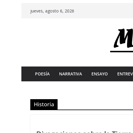
Skip
jueves, agosto 6, 2026
to
content
POESÍA
NARRATIVA
ENSAYO
ENTREV
Historia