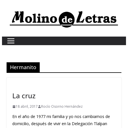
Skip
to
content
Hermanito
La cruz
18 abril, 2017
Rocío Osorno Hernández
En el año de 1977 mi familia y yo nos cambiamos de
domicilio, después de vivir en la Delegación Tlalpan