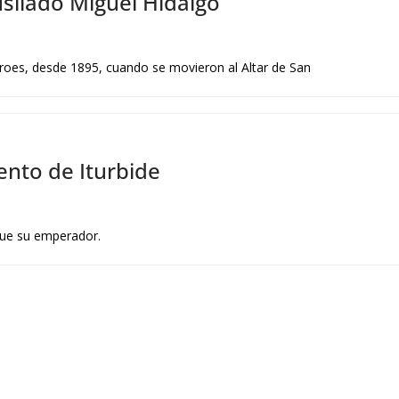
usilado Miguel Hidalgo
éroes, desde 1895, cuando se movieron al Altar de San
iento de Iturbide
fue su emperador.