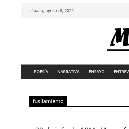
Skip
sábado, agosto 8, 2026
to
content
POESÍA
NARRATIVA
ENSAYO
ENTREV
fusilamiento