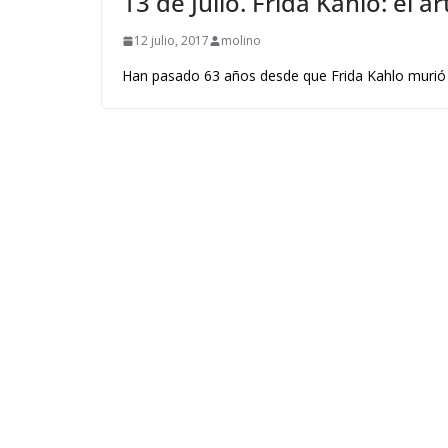
13 de Julio. Frida Kahlo: el a
12 julio, 2017
molino
Han pasado 63 años desde que Frida Kahlo murió 