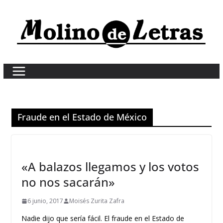
Skip
to
content
Fraude en el Estado de México
«A balazos llegamos y los votos
no nos sacarán»
6 junio, 2017
Moisés Zurita Zafra
Nadie dijo que sería fácil. El fraude en el Estado de