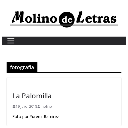
Skip
to
content
fotografía
La Palomilla
19 julio, 2018
molino
Foto por Yuremi Ramirez