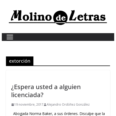
Skip
to
content
extorción
¿Espera usted a alguien
licenciada?
19 noviembre, 2017
Alejandro Ordóñez González
Abogada Norma Baker, a sus órdenes. Disculpe que la