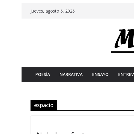
Skip
jueves, agosto 6, 2026
to
content
POESÍA
NARRATIVA
ENSAYO
ENTREV
espacio