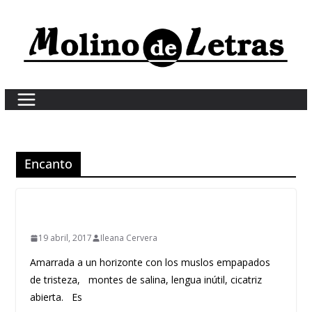
Skip
to
content
Encanto
19 abril, 2017
Ileana Cervera
Amarrada a un horizonte con los muslos empapados
de tristeza, montes de salina, lengua inútil, cicatriz
abierta. Es