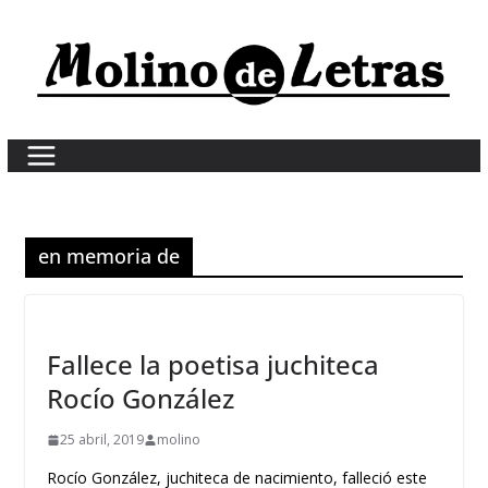
Skip
to
content
en memoria de
Fallece la poetisa juchiteca
Rocío González
25 abril, 2019
molino
Rocío González, juchiteca de nacimiento, falleció este